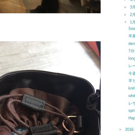
►
3
►
2
▼
1
Sea
卒
den
7
lo
レ
今
羊
knit
whi
レ
spr
Hap
►
2016