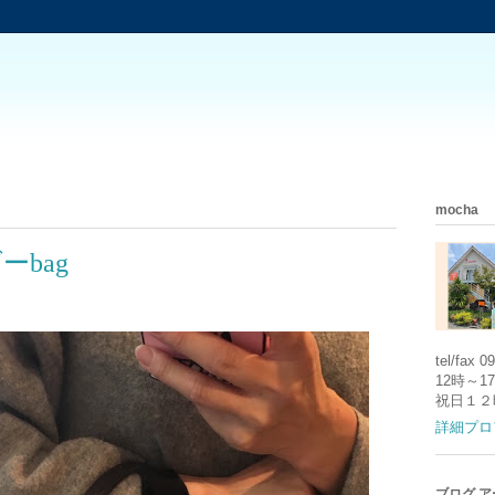
mocha
bag
tel/fax
12時～
祝日１２
詳細プロ
ブログ 