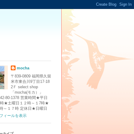
mocha
〒839-0809 福岡県久留
米市東合川9丁目17-18
2Ｆ select shop
「mocha(モカ）」
 0942-80-1378 営業時間★平日
17時★土曜日１２時～１7時★
時～１７時 定休日★日曜日
フィールを表示
アーカイブ