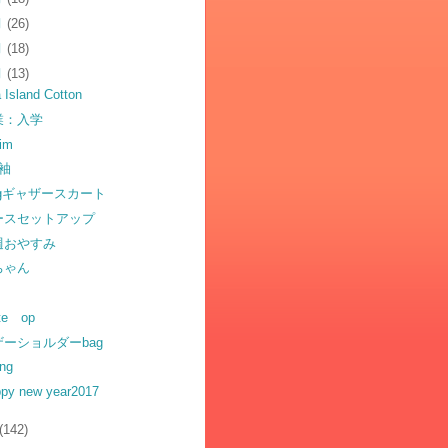
月
(26)
月
(18)
月
(13)
 Island Cotton
業：入学
im
分袖
ngギャザースカート
ースセットアップ
週おやすみ
ちゃん
te op
ザーショルダーbag
ing
py new year2017
(142)