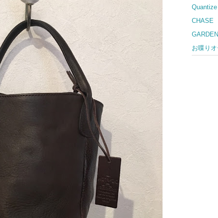
Quantize
CHASE
GARDE
お喋りオー