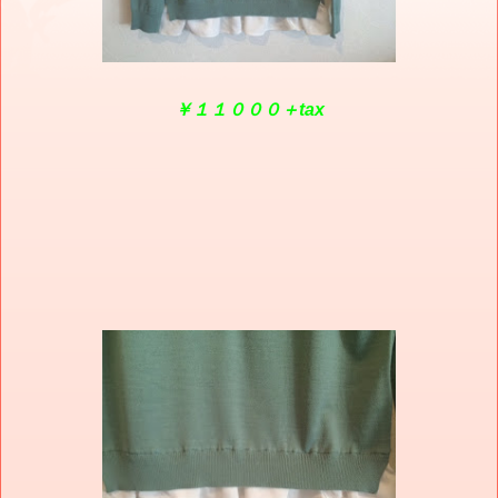
￥１１０００＋tax